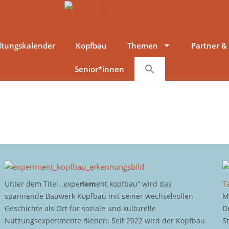
ltungskalender
Kopfbau
Themen
Partner &
Senior*innen
Unter dem Titel „expe
riem
ent kopfbau“ wird das
T
spannende Bauwerk Kopfbau mit seiner wechselvollen
M
Geschichte als Ort für soziale und kulturelle
D
Nutzungsexperimente dienen: Seit 2022 wird der Kopfbau
S