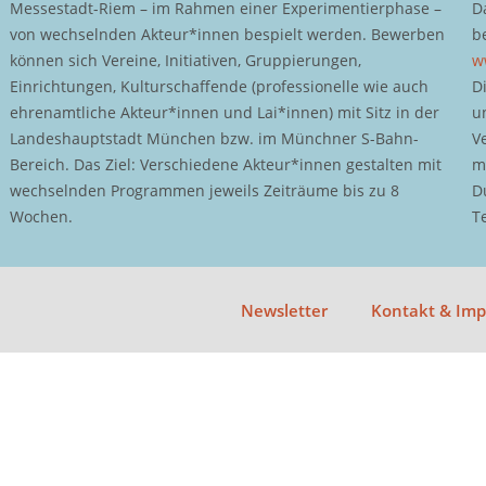
Messestadt-Riem – im Rahmen einer Experimentierphase –
D
von wechselnden Akteur*innen bespielt werden. Bewerben
b
können sich Vereine, Initiativen, Gruppierungen,
w
Einrichtungen, Kulturschaffende (professionelle wie auch
D
ehrenamtliche Akteur*innen und Lai*innen) mit Sitz in der
u
Landeshauptstadt München bzw. im Münchner S-Bahn-
V
Bereich. Das Ziel: Verschiedene Akteur*innen gestalten mit
m
wechselnden Programmen jeweils Zeiträume bis zu 8
D
Wochen.
T
Newsletter
Kontakt & Im