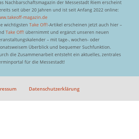
as Nachbarschaftsmagazin der Messestadt Riem erscheint
ereits seit über 20 Jahren und ist seit Anfang 2022 online:
ww.takeoff-magazin.de
ie wichtigsten
Take Off!
-Artikel erscheinen jetzt auch hier –
nd
Take Off!
übernimmt und ergänzt unseren neuen
eranstaltungskalender – mit tage-, wochen- oder
onatsweisem Überblick und bequemer Suchfunktion.
urch die Zusammenarbeit entsteht ein aktuelles, zentrales
erminportal für die Messestadt!
pressum
Datenschutzerklärung