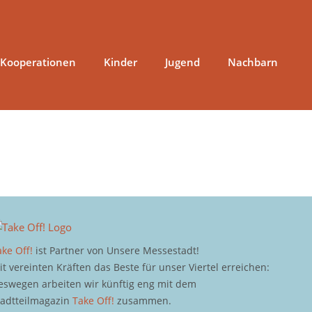
 Kooperationen
Kinder
Jugend
Nachbarn
ake Off!
ist Partner von Unsere Messestadt!
it vereinten Kräften das Beste für unser Viertel erreichen:
eswegen arbeiten wir künftig eng mit dem
tadtteilmagazin
Take Off!
zusammen.