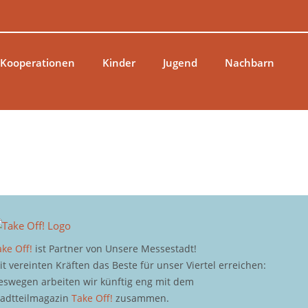
 Kooperationen
Kinder
Jugend
Nachbarn
ake Off!
ist Partner von Unsere Messestadt!
it vereinten Kräften das Beste für unser Viertel erreichen:
eswegen arbeiten wir künftig eng mit dem
tadtteilmagazin
Take Off!
zusammen.