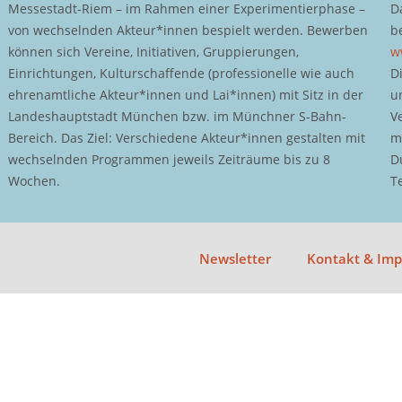
Messestadt-Riem – im Rahmen einer Experimentierphase –
D
von wechselnden Akteur*innen bespielt werden. Bewerben
b
können sich Vereine, Initiativen, Gruppierungen,
w
Einrichtungen, Kulturschaffende (professionelle wie auch
D
ehrenamtliche Akteur*innen und Lai*innen) mit Sitz in der
u
Landeshauptstadt München bzw. im Münchner S-Bahn-
V
Bereich. Das Ziel: Verschiedene Akteur*innen gestalten mit
m
wechselnden Programmen jeweils Zeiträume bis zu 8
D
Wochen.
T
Newsletter
Kontakt & Im