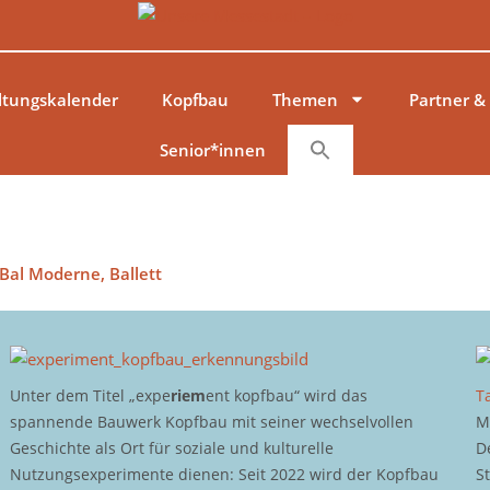
ltungskalender
Kopfbau
Themen
Partner &
Senior*innen
Bal Moderne, Ballett
Unter dem Titel „expe
riem
ent kopfbau“ wird das
T
spannende Bauwerk Kopfbau mit seiner wechselvollen
M
Geschichte als Ort für soziale und kulturelle
D
Nutzungsexperimente dienen: Seit 2022 wird der Kopfbau
S