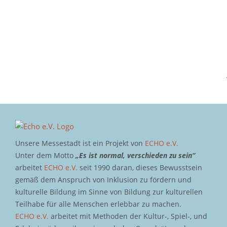
Unsere Messestadt ist ein Projekt von
ECHO e.V.
Unter dem Motto
„Es ist normal, verschieden zu sein“
arbeitet
ECHO e.V.
seit 1990 daran, dieses Bewusstsein
gemäß dem Anspruch von Inklusion zu fördern und
kulturelle Bildung im Sinne von Bildung zur kulturellen
Teilhabe für alle Menschen erlebbar zu machen.
ECHO e.V.
arbeitet mit Methoden der Kultur-, Spiel-, und