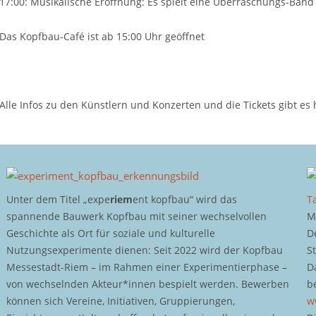
17:00: Musikalische Eröffnung: Es spielt eine Überraschungs-Band 
Das Kopfbau-Café ist ab 15:00 Uhr geöffnet
Alle Infos zu den Künstlern und Konzerten und die Tickets gibt es 
Unter dem Titel „expe
riem
ent kopfbau“ wird das
T
spannende Bauwerk Kopfbau mit seiner wechselvollen
M
Geschichte als Ort für soziale und kulturelle
D
Nutzungsexperimente dienen: Seit 2022 wird der Kopfbau
S
Messestadt-Riem – im Rahmen einer Experimentierphase –
D
von wechselnden Akteur*innen bespielt werden. Bewerben
b
können sich Vereine, Initiativen, Gruppierungen,
w