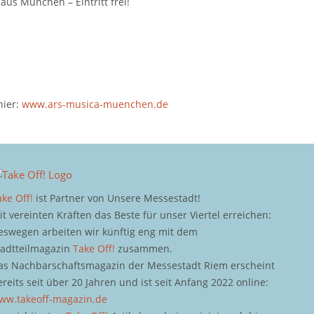
aus München – Eintritt frei!
hier:
www.ars-musica-muenchen.de
ake Off!
ist Partner von Unsere Messestadt!
it vereinten Kräften das Beste für unser Viertel erreichen:
eswegen arbeiten wir künftig eng mit dem
tadtteilmagazin
Take Off!
zusammen.
as Nachbarschaftsmagazin der Messestadt Riem erscheint
ereits seit über 20 Jahren und ist seit Anfang 2022 online:
ww.takeoff-magazin.de