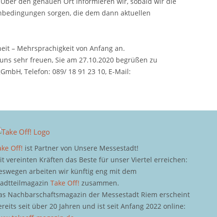
 Über den genauen Ort informieren wir, sobald wir die
nbedingungen sorgen, die dem dann aktuellen
eit – Mehrsprachigkeit von Anfang an.
uns sehr freuen, Sie am 27.10.2020 begrüßen zu
mbH, Telefon: 089/ 18 91 23 10, E-Mail:
ake Off!
ist Partner von Unsere Messestadt!
it vereinten Kräften das Beste für unser Viertel erreichen:
eswegen arbeiten wir künftig eng mit dem
tadtteilmagazin
Take Off!
zusammen.
as Nachbarschaftsmagazin der Messestadt Riem erscheint
ereits seit über 20 Jahren und ist seit Anfang 2022 online: