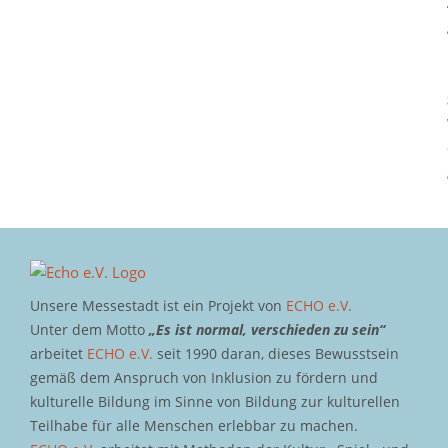
Unsere Messestadt ist ein Projekt von
ECHO e.V.
Unter dem Motto
„Es ist normal, verschieden zu sein“
arbeitet
ECHO e.V.
seit 1990 daran, dieses Bewusstsein
gemäß dem Anspruch von Inklusion zu fördern und
kulturelle Bildung im Sinne von Bildung zur kulturellen
Teilhabe für alle Menschen erlebbar zu machen.