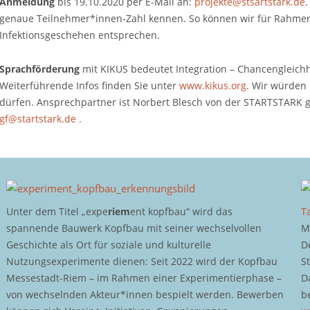
Anmeldung
bis 19.10.2020 per E-Mail an:
projekte@stsartstark.de
.
genaue Teilnehmer*innen-Zahl kennen. So können wir für Rahme
Infektionsgeschehen entsprechen.
Sprachförderung
mit KIKUS bedeutet Integration – Chancengleichh
Weiterführende Infos finden Sie unter
www.kikus.org
. Wir würden 
dürfen. Ansprechpartner ist Norbert Blesch von der STARTSTARK gG
gf@startstark.de .
Unter dem Titel „expe
riem
ent kopfbau“ wird das
T
spannende Bauwerk Kopfbau mit seiner wechselvollen
M
Geschichte als Ort für soziale und kulturelle
D
Nutzungsexperimente dienen: Seit 2022 wird der Kopfbau
S
Messestadt-Riem – im Rahmen einer Experimentierphase –
D
von wechselnden Akteur*innen bespielt werden. Bewerben
b