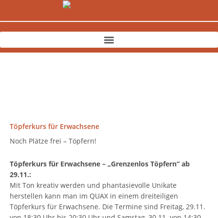
Zum
Inhalt
springen
Töpferkurs für Erwachsene
Noch Plätze frei – Töpfern!
Töpferkurs für Erwachsene – „Grenzenlos Töpfern“ ab
29.11.:
Mit Ton kreativ werden und phantasievolle Unikate
herstellen kann man im QUAX in einem dreiteiligen
Töpferkurs für Erwachsene. Die Termine sind Freitag, 29.11.
von 18:30 Uhr bis 20:30 Uhr und Samstag, 30.11. von 14:30