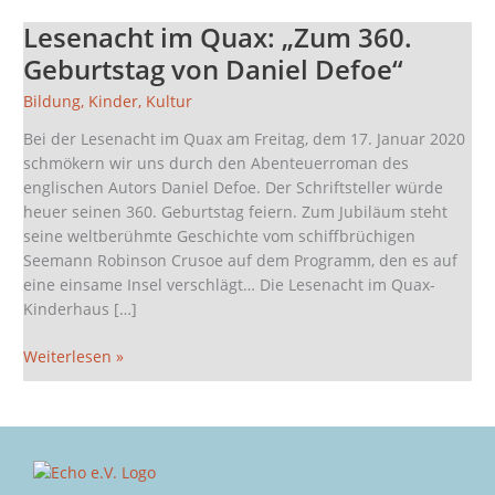
Lesenacht im Quax: „Zum 360.
Lesenacht
im
Geburtstag von Daniel Defoe“
Quax:
Bildung
,
Kinder
,
Kultur
„Zum
360.
Bei der Lesenacht im Quax am Freitag, dem 17. Januar 2020
Geburtstag
schmökern wir uns durch den Abenteuerroman des
von
englischen Autors Daniel Defoe. Der Schriftsteller würde
Daniel
heuer seinen 360. Geburtstag feiern. Zum Jubiläum steht
Defoe“
seine weltberühmte Geschichte vom schiffbrüchigen
Seemann Robinson Crusoe auf dem Programm, den es auf
eine einsame Insel verschlägt… Die Lesenacht im Quax-
Kinderhaus […]
Weiterlesen »