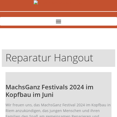
Zum
Inhalt
springen
Reparatur Hangout
MachsGanz
Festivals
MachsGanz Festivals 2024 im
2024
im
Kopfbau im Juni
Kopfbau
im
Wir freuen uns, das MachsGanz Festival 2024 im Kopfbau in
Juni
Riem anzukündigen, das jungen Menschen und ihren
Familien den Spaß am gemeinsamen Reparieren und