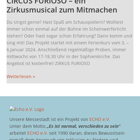
CIRCUS FURIOSO – ein
ein
Zirkusmusical zum Mitmachen
Zirkusmusical
zum
Du singst gerne? Hast Spaß am Schauspielern? Wolltest
Mitmachen
immer schon einmal auf der Bühne im Scheinwerferlicht
stehen? Oder hast sogar schon Erfahrung? Dann komm und
sing mit! Das Projekt startet mit einem Ferienkurs vom 3. –
6.Januar 2024. Anschließend regelmäßige Proben, immer
mittwochs von 17-18.30 Uhr in der Sophienkirche. Das
Angebot ist kostenfrei! ZIRKUS FURIOSO
Weiterlesen »
Unsere Messestadt ist ein Projekt von
ECHO e.V.
Unter dem Motto
„Es ist normal, verschieden zu sein“
arbeitet
ECHO e.V.
seit 1990 daran, dieses Bewusstsein
gemäß dem Anspruch von Inklusion zu fördern und