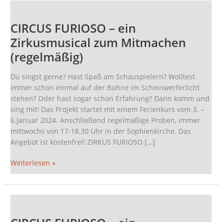
CIRCUS
FURIOSO
CIRCUS FURIOSO – ein
–
ein
Zirkusmusical zum Mitmachen
Zirkusmusical
(regelmäßig)
zum
Mitmachen
Du singst gerne? Hast Spaß am Schauspielern? Wolltest
(regelmäßig)
immer schon einmal auf der Bühne im Scheinwerferlicht
stehen? Oder hast sogar schon Erfahrung? Dann komm und
sing mit! Das Projekt startet mit einem Ferienkurs vom 3. –
6.Januar 2024. Anschließend regelmäßige Proben, immer
mittwochs von 17-18.30 Uhr in der Sophienkirche. Das
Angebot ist kostenfrei! ZIRKUS FURIOSO […]
Weiterlesen »
CIRCUS
FURIOSO
–