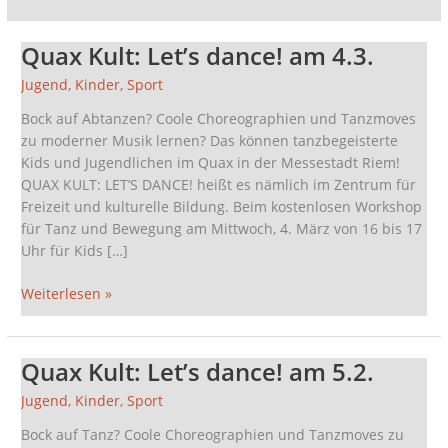
Quax Kult: Let’s dance! am 4.3.
Quax
Kult:
Jugend
,
Kinder
,
Sport
Let’s
dance!
Bock auf Abtanzen? Coole Choreographien und Tanzmoves
am
zu moderner Musik lernen? Das können tanzbegeisterte
4.3.
Kids und Jugendlichen im Quax in der Messestadt Riem!
QUAX KULT: LET’S DANCE! heißt es nämlich im Zentrum für
Freizeit und kulturelle Bildung. Beim kostenlosen Workshop
für Tanz und Bewegung am Mittwoch, 4. März von 16 bis 17
Uhr für Kids […]
Weiterlesen »
Quax Kult: Let’s dance! am 5.2.
Quax
Kult:
Jugend
,
Kinder
,
Sport
Let’s
dance!
Bock auf Tanz? Coole Choreographien und Tanzmoves zu