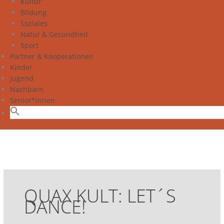
Kultur
Bildung
Soziales
Natur & Gesundheit
Sport
Partner & Kooperationen
Kinder
Jugend
Nachbarn
Senior*innen
QUAX KULT: LET´S
DANCE!