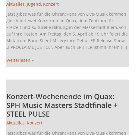
JUSTICE”-
Aktuelles
,
Jugend
,
Konzert
E-
Jetzt gibt’s was für die Ohren: Fans von Live-Musik kommen
Release
gleich bei zwei Konzerten im Quax, dem Zentrum für
und
Freizeit und kulturelle Bildung in der Messestadt Riem, voll
SPH
auf ihre Kosten. Am Freitag, den 5. April ab 19 Uhr feiert die
Music
Metalcore-Band Silent Misery ihre Debut-EP-Release-Show
Masters
„I PROCLAIME JUSTICE”. Aber auch SPITTER ist mit ihrem […]
Stadtfinale
Weiterlesen »
Konzert-
Wochenende
Konzert-Wochenende im Quax:
im
Quax:
SPH Music Masters Stadtfinale +
SPH
STEEL PULSE
Music
Masters
Aktuelles
,
Konzert
Stadtfinale
Jetzt gibt’s was für die Ohren: Fans von Live-Musik kommen