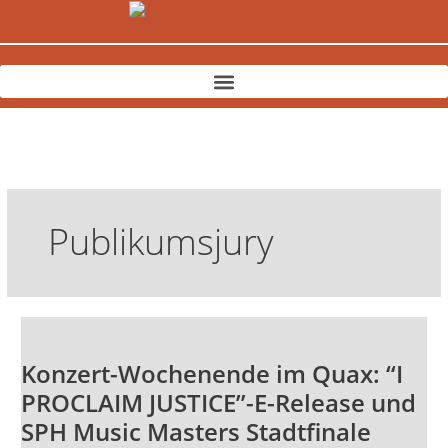
Zum
Inhalt
springen
Publikumsjury
Konzert-
Wochenende
Konzert-Wochenende im Quax: “I
im
Quax:
PROCLAIM JUSTICE”-E-Release und
“I
SPH Music Masters Stadtfinale
PROCLAIM