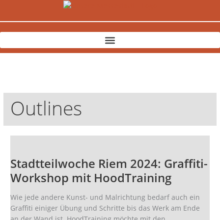
Zum
Inhalt
springen
Outlines
Stadtteilwoche
Riem
Stadtteilwoche Riem 2024: Graffiti-
2024:
Graffiti-
Workshop mit HoodTraining
Workshop
mit
Wie jede andere Kunst- und Malrichtung bedarf auch ein
HoodTraining
Graffiti einiger Übung und Schritte bis das Werk am Ende
an der Wand ist. HoodTraining möchte mit den