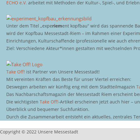
ECHO e.V.
arbeitet mit Methoden der Kultur-, Spiel-, und Erleb
Unter dem Titel „expe
riem
ent kopfbau“ wird das spannende Bau
wird der Kopfbau Messestadt-Riem – im Rahmen einer Experime
Einrichtungen, Kulturschaffende (professionelle wie auch ehr
Ziel: Verschiedene Akteur*innen gestalten mit wechselnden P
Take Off!
ist Partner von Unsere Messestadt!
Mit vereinten Kräften das Beste für unser Viertel erreichen:
Deswegen arbeiten wir künftig eng mit dem Stadtteilmagazin
T
Das Nachbarschaftsmagazin der Messestadt Riem erscheint berei
Die wichtigsten
Take Off!
-Artikel erscheinen jetzt auch hier – u
Überblick und bequemer Suchfunktion.
Durch die Zusammenarbeit entsteht ein aktuelles, zentrales Te
Copyright © 2022 Unsere Messestadt