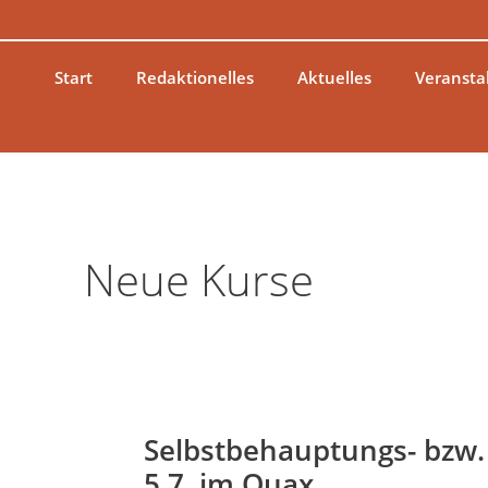
Zum
Inhalt
springen
Start
Redaktionelles
Aktuelles
Veransta
Neue Kurse
Selbstbehauptungs- bzw.
Selbstbehauptungs-
bzw.
5.7. im Quax