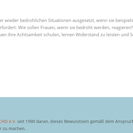
 wieder bedrohlichen Situationen ausgesetzt, wenn sie beispiel
erfordert. Wie sollen Frauen, wenn sie bedroht werden, reagieren
en ihre Achtsamkeit schulen, lernen Widerstand zu leisten und Se
CHO e.V.
seit 1990 daran, dieses Bewusstsein gemäß dem Anspruch 
ar zu machen.