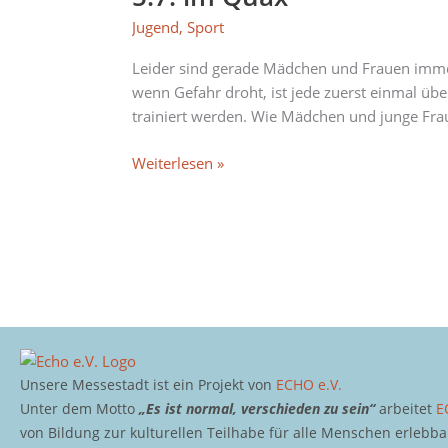
Selbstverteidigungskurse
Jugend
,
Sport
für
Mädchen
Leider sind gerade Mädchen und Frauen immer
und
wenn Gefahr droht, ist jede zuerst einmal üb
junge
trainiert werden. Wie Mädchen und junge Frau
Frauen
ab
Weiterlesen »
5.7.
im
Quax
Unsere Messestadt ist ein Projekt von
ECHO e.V.
Unter dem Motto
„Es ist normal, verschieden zu sein“
arbeitet
E
von Bildung zur kulturellen Teilhabe für alle Menschen erlebb