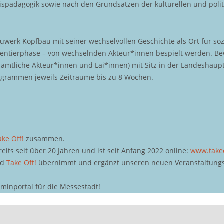
nispädagogik sowie nach den Grundsätzen der kulturellen und polit
werk Kopfbau mit seiner wechselvollen Geschichte als Ort für soz
ntierphase – von wechselnden Akteur*innen bespielt werden. Bewe
enamtliche Akteur*innen und Lai*innen) mit Sitz in der Landesha
rogrammen jeweils Zeiträume bis zu 8 Wochen.
ake Off!
zusammen.
ts seit über 20 Jahren und ist seit Anfang 2022 online:
www.take
nd
Take Off!
übernimmt und ergänzt unseren neuen Veranstaltungs
rminportal für die Messestadt!