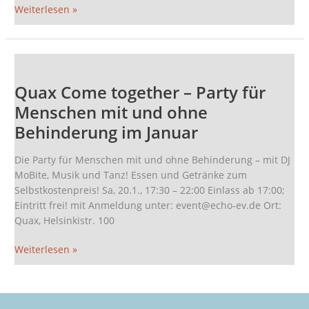
Juni
Weiterlesen »
Quax
Come
Quax Come together – Party für
together
–
Menschen mit und ohne
Party
Behinderung im Januar
für
Menschen
Die Party für Menschen mit und ohne Behinderung – mit DJ
mit
MoBite, Musik und Tanz! Essen und Getränke zum
und
Selbstkostenpreis! Sa, 20.1., 17:30 – 22:00 Einlass ab 17:00;
ohne
Eintritt frei! mit Anmeldung unter: event@echo-ev.de Ort:
Behinderung
Quax, Helsinkistr. 100
im
Januar
Weiterlesen »