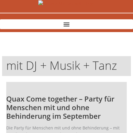
Zum
Inhalt
springen
mit DJ + Musik + Tanz
Quax
Come
Quax Come together – Party für
together
–
Menschen mit und ohne
Party
Behinderung im September
für
Menschen
Die Party für Menschen mit und ohne Behinderung – mit
mit