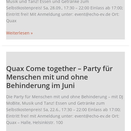
Musik und Tanz! Essen und Getränke zum
und
Selbstkostenpreis! Sa, 28.09., 17:30 – 22:00 Einlass ab 17:00;
ohne
Eintritt frei! Mit Anmeldung unter: event@echo-ev.de Ort:
Behinderung
Quax
im
September
Weiterlesen »
Quax
Come
Quax Come together – Party für
together
–
Menschen mit und ohne
Party
Behinderung im Juni
für
Menschen
Die Party für Menschen mit und ohne Behinderung – mit DJ
mit
MoBite, Musik und Tanz! Essen und Getränke zum
und
Selbstkostenpreis! Sa, 22.6., 17:30 – 22:00 Einlass ab 17:00;
ohne
Eintritt frei! mit Anmeldung unter: event@echo-ev.de Ort:
Behinderung
Quax – Halle, Helsinkistr. 100
im