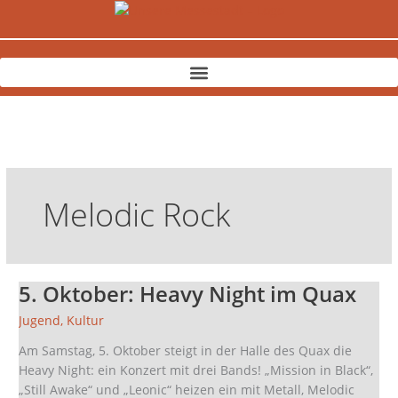
Zum
Inhalt
springen
Melodic Rock
5. Oktober: Heavy Night im Quax
5.
Oktober:
Jugend
,
Kultur
Heavy
Night
Am Samstag, 5. Oktober steigt in der Halle des Quax die
im
Heavy Night: ein Konzert mit drei Bands! „Mission in Black“,
Quax
„Still Awake“ und „Leonic“ heizen ein mit Metall, Melodic