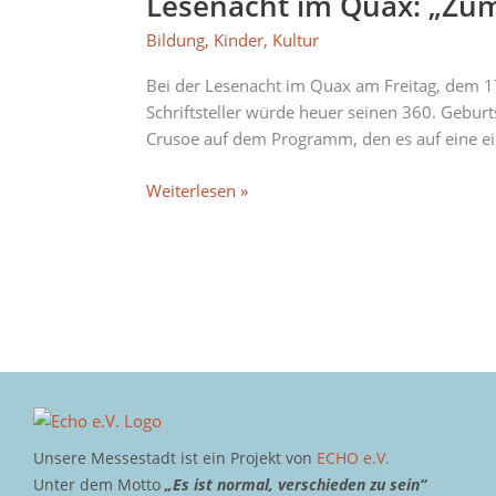
Lesenacht im Quax: „Zum
Lesenacht
im
Bildung
,
Kinder
,
Kultur
Quax:
„Zum
Bei der Lesenacht im Quax am Freitag, dem 1
360.
Schriftsteller würde heuer seinen 360. Gebu
Geburtstag
Crusoe auf dem Programm, den es auf eine ei
von
Daniel
Weiterlesen »
Defoe“
Unsere Messestadt ist ein Projekt von
ECHO e.V.
Unter dem Motto
„Es ist normal, verschieden zu sein“