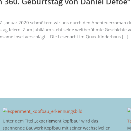
 360. Geburtstag von Daniel Defoe“
7. Januar 2020 schmökern wir uns durch den Abenteuerroman des
rtstag feiern. Zum Jubiläum steht seine weltberühmte Geschicht
nsame Insel verschlägt… Die Lesenacht im Quax-Kinderhaus […]
Unter dem Titel „expe
riem
ent kopfbau“ wird das
T
spannende Bauwerk Kopfbau mit seiner wechselvollen
M