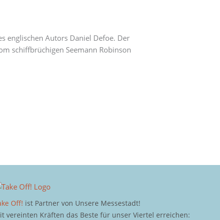
 englischen Autors Daniel Defoe. Der
e vom schiffbrüchigen Seemann Robinson
ake Off!
ist Partner von Unsere Messestadt!
it vereinten Kräften das Beste für unser Viertel erreichen: