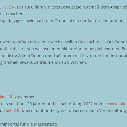
CHO e.V.
seit 1990 daran, dieses Bewusstsein gemäß dem Anspruch 
ar zu machen.
nispädagogik sowie nach den Grundsätzen der kulturellen und polit
werk Kopfbau mit seiner wechselvollen Geschichte als Ort für soz
ntierphase – von wechselnden Akteur*innen bespielt werden. Bewe
enamtliche Akteur*innen und Lai*innen) mit Sitz in der Landesha
rogrammen jeweils Zeiträume bis zu 8 Wochen.
ake Off!
zusammen.
ts seit über 20 Jahren und ist seit Anfang 2022 online:
www.take
nd
Take Off!
übernimmt und ergänzt unseren neuen Veranstaltungs
rminportal für die Messestadt!