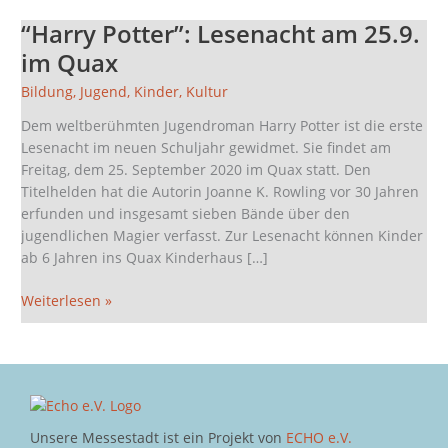
“Harry Potter”: Lesenacht am 25.9.
“Harry
Potter”:
im Quax
Lesenacht
Bildung
,
Jugend
,
Kinder
,
Kultur
am
25.9.
Dem weltberühmten Jugendroman Harry Potter ist die erste
im
Lesenacht im neuen Schuljahr gewidmet. Sie findet am
Quax
Freitag, dem 25. September 2020 im Quax statt. Den
Titelhelden hat die Autorin Joanne K. Rowling vor 30 Jahren
erfunden und insgesamt sieben Bände über den
jugendlichen Magier verfasst. Zur Lesenacht können Kinder
ab 6 Jahren ins Quax Kinderhaus […]
Weiterlesen »
Unsere Messestadt ist ein Projekt von
ECHO e.V.