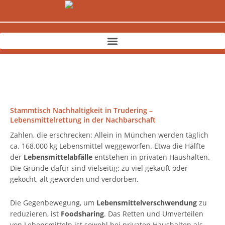
Zum
Inhalt
springen
Stammtisch Nachhaltigkeit in Trudering –
Lebensmittelrettung in der Nachbarschaft
Zahlen, die erschrecken: Allein in München werden täglich
ca. 168.000 kg Lebensmittel weggeworfen. Etwa die Hälfte
der
Lebensmittelabfälle
entstehen in privaten Haushalten.
Die Gründe dafür sind vielseitig: zu viel gekauft oder
gekocht, alt geworden und verdorben.
Die Gegenbewegung, um
Lebensmittelverschwendung
zu
reduzieren, ist
Foodsharing
. Das Retten und Umverteilen
von Lebensmitteln ist sowohl bei privaten Haushalten als