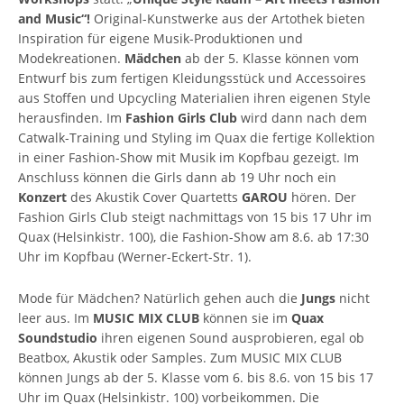
and Music“!
Original-Kunstwerke aus der Artothek bieten
Inspiration für eigene Musik-Produktionen und
Modekreationen.
Mädchen
ab der 5. Klasse können vom
Entwurf bis zum fertigen Kleidungsstück und Accessoires
aus Stoffen und Upcycling Materialien ihren eigenen Style
herausfinden. Im
Fashion Girls Club
wird dann nach dem
Catwalk-Training und Styling im Quax die fertige Kollektion
in einer Fashion-Show mit Musik im Kopfbau gezeigt. Im
Anschluss können die Girls dann ab 19 Uhr noch ein
Konzert
des Akustik Cover Quartetts
GAROU
hören. Der
Fashion Girls Club steigt nachmittags von 15 bis 17 Uhr im
Quax (Helsinkistr. 100), die Fashion-Show am 8.6. ab 17:30
Uhr im Kopfbau (Werner-Eckert-Str. 1).
Mode für Mädchen? Natürlich gehen auch die
Jungs
nicht
leer aus. Im
MUSIC MIX CLUB
können sie im
Quax
Soundstudio
ihren eigenen Sound ausprobieren, egal ob
Beatbox, Akustik oder Samples. Zum MUSIC MIX CLUB
können Jungs ab der 5. Klasse vom 6. bis 8.6. von 15 bis 17
Uhr im Quax (Helsinkistr. 100) vorbeikommen. Die