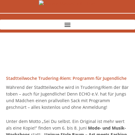
Zum
Inhalt
springen
Stadtteilwoche Trudering-Riem: Programm für Jugendliche
Während der Stadtteilwoche wird in Trudering/Riem der Bär
toben – auch für Jugendliche! Denn ECHO e.V. hat für Jungs
und Mädchen einen prallvollen Sack mit Programm
geschnürt – alles kostenlos und ohne Anmeldung!
Unter dem Motto „Sei Du selbst. Ein Original ist mehr wert
als eine Kopie!“ finden vom 6. bis 8. Juni
Mode- und Musik-
Workshops
statt: „
Unique Style Raum – Art meets Fashion