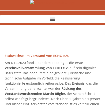
Zum
Inhalt
springen
Stabwechsel im Vorstand von ECHO e.V.
Am 4.12.2020 fand – pandemiebedingt – die erste
Vereinsvollversammlung von ECHO e.V.
auf rein digitaler
Basis statt. Das bedeutete eine größere juristische und
technische Aufgabe im Vorfeld, die Realisierung
funktionierte erstaunlich reibungslos. Das Ereignis, das die
Versammlung beherrschte, war der
Rückzug des
Vorstandsvorsitzenden Martin Bügler
, der seinen Schritt
selbst wie folgt begründete: „Nach über 30 Jahren als (erster
und bisher einziger) erster Vorsitzender ist es Zeit für einen