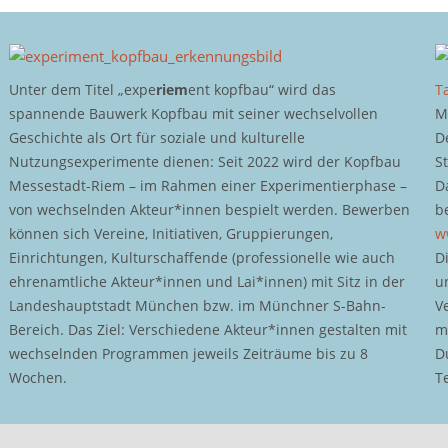
Unter dem Titel „expe
riem
ent kopfbau“ wird das
T
spannende Bauwerk Kopfbau mit seiner wechselvollen
M
Geschichte als Ort für soziale und kulturelle
D
Nutzungsexperimente dienen: Seit 2022 wird der Kopfbau
S
Messestadt-Riem – im Rahmen einer Experimentierphase –
D
von wechselnden Akteur*innen bespielt werden. Bewerben
b
können sich Vereine, Initiativen, Gruppierungen,
w
Einrichtungen, Kulturschaffende (professionelle wie auch
D
ehrenamtliche Akteur*innen und Lai*innen) mit Sitz in der
u
Landeshauptstadt München bzw. im Münchner S-Bahn-
V
Bereich. Das Ziel: Verschiedene Akteur*innen gestalten mit
m
wechselnden Programmen jeweils Zeiträume bis zu 8
D
Wochen.
T