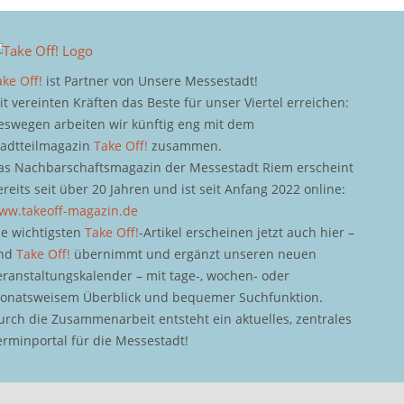
ake Off!
ist Partner von Unsere Messestadt!
it vereinten Kräften das Beste für unser Viertel erreichen:
eswegen arbeiten wir künftig eng mit dem
tadtteilmagazin
Take Off!
zusammen.
as Nachbarschaftsmagazin der Messestadt Riem erscheint
ereits seit über 20 Jahren und ist seit Anfang 2022 online:
ww.takeoff-magazin.de
ie wichtigsten
Take Off!
-Artikel erscheinen jetzt auch hier –
nd
Take Off!
übernimmt und ergänzt unseren neuen
eranstaltungskalender – mit tage-, wochen- oder
onatsweisem Überblick und bequemer Suchfunktion.
urch die Zusammenarbeit entsteht ein aktuelles, zentrales
erminportal für die Messestadt!