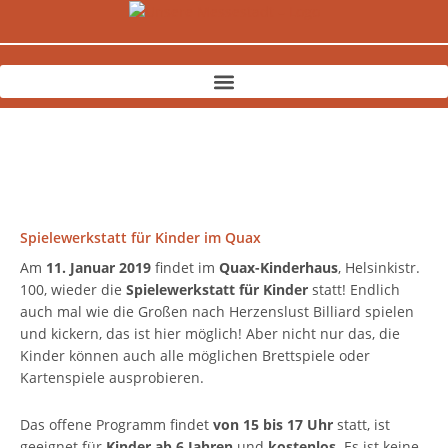
Zum
Inhalt
springen
Spielewerkstatt für Kinder im Quax
Am
11. Januar 2019
findet im
Quax-Kinderhaus
, Helsinkistr.
100, wieder die
Spielewerkstatt für Kinder
statt! Endlich
auch mal wie die Großen nach Herzenslust Billiard spielen
und kickern, das ist hier möglich! Aber nicht nur das, die
Kinder können auch alle möglichen Brettspiele oder
Kartenspiele ausprobieren.
Das offene Programm findet
von 15 bis 17 Uhr
statt, ist
geeignet für
Kinder ab 6 Jahren
und
kostenlos
. Es ist keine