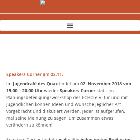
Zum
Inhalt
springen
Speakers Corner am 02.11.
Im
Jugendcafé des Quax
findet am
02. November 2018
von
19:00 – 20:00 Uhr
wieder
Speakers Corner
statt. Im
Planungsbeteiligungsworkshop des ECHO e.V. für und mit
Jugendlichen können Ideen und Wünsche jeglicher Art
vorgebracht und diskutiert werden. Jeder ist aufgerufen,
mal seine Meinung zu sagen, um zusammen etwas
verändern zu können!
Speakers Corner findet regelmäßig
jeden ersten Freitag im