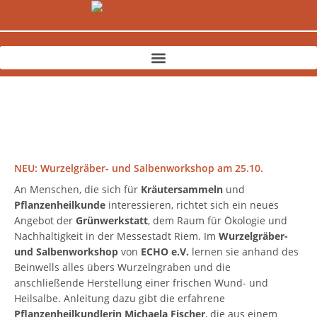
Zum
Inhalt
springen
NEU: Wurzelgräber- und Salbenworkshop am 25.10.
An Menschen, die sich für
Kräutersammeln
und
Pflanzenheilkunde
interessieren, richtet sich ein neues
Angebot der
Grünwerkstatt
, dem Raum für Ökologie und
Nachhaltigkeit in der Messestadt Riem. Im
Wurzelgräber-
und Salbenworkshop
von
ECHO e.V.
lernen sie anhand des
Beinwells alles übers Wurzelngraben und die
anschließende Herstellung einer frischen Wund- und
Heilsalbe. Anleitung dazu gibt die erfahrene
Pflanzenheilkundlerin Michaela Fischer
, die aus einem