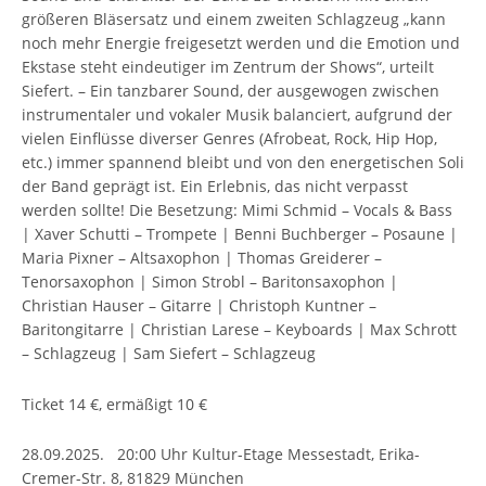
größeren Bläsersatz und einem zweiten Schlagzeug „kann
noch mehr Energie freigesetzt werden und die Emotion und
Ekstase steht eindeutiger im Zentrum der Shows“, urteilt
Siefert. – Ein tanzbarer Sound, der ausgewogen zwischen
instrumentaler und vokaler Musik balanciert, aufgrund der
vielen Einflüsse diverser Genres (Afrobeat, Rock, Hip Hop,
etc.) immer spannend bleibt und von den energetischen Soli
der Band geprägt ist. Ein Erlebnis, das nicht verpasst
werden sollte! Die Besetzung: Mimi Schmid – Vocals & Bass
| Xaver Schutti – Trompete | Benni Buchberger – Posaune |
Maria Pixner – Altsaxophon | Thomas Greiderer –
Tenorsaxophon | Simon Strobl – Baritonsaxophon |
Christian Hauser – Gitarre | Christoph Kuntner –
Baritongitarre | Christian Larese – Keyboards | Max Schrott
– Schlagzeug | Sam Siefert – Schlagzeug
Ticket 14 €, ermäßigt 10 €
28.09.2025. 20:00 Uhr Kultur-Etage Messestadt, Erika-
Cremer-Str. 8, 81829 München