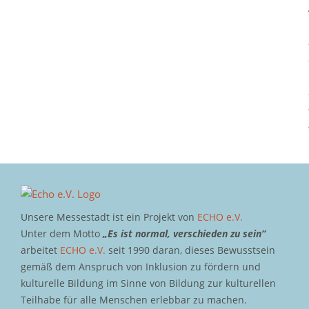
Unsere Messestadt ist ein Projekt von
ECHO e.V.
Unter dem Motto
„Es ist normal, verschieden zu sein“
arbeitet
ECHO e.V.
seit 1990 daran, dieses Bewusstsein
gemäß dem Anspruch von Inklusion zu fördern und
kulturelle Bildung im Sinne von Bildung zur kulturellen
Teilhabe für alle Menschen erlebbar zu machen.