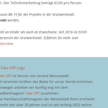
h. Der Teilnehmerbeitrag beträgt €3,00 pro Person.
ses BA 15 für die Projekte in der Grünwerkstatt.
enkt
werden.
hl an Kinder als auch an Erwachsene. Seit 2016 ist ECHO
rägerverein der Grünwerkstatt. Erfahren Sie mehr zum
hen-riem
.
ake Off!
ist Partner von Unsere Messestadt!
it vereinten Kräften das Beste für unser Viertel erreichen:
eswegen arbeiten wir künftig eng mit dem
tadtteilmagazin
Take Off!
zusammen.
as Nachbarschaftsmagazin der Messestadt Riem erscheint
ereits seit über 20 Jahren und ist seit Anfang 2022 online: