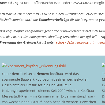
Anmeldung
ist unter office@echo-ev.de oder 089/94304845 möglic
Erstmals in 2018 bekommt ECHO e.V. einen Zuschuss des Bezirksausschus
Deshalb konnten auch die
Teilnehmerbeiträge
für die Programme
ges
Das regelmäßige Programmangebot der Grünwerkstatt richtet sich sowo
e.V. als Partner des Baureferats, Abteilung Gartenbau, der offizielle T
Programm der Grünwerkstatt
unter
echoev.de/gruenwerkstatt-muenc
Unter dem Titel „expe
riem
ent kopfbau“ wird das
T
spannende Bauwerk Kopfbau mit seiner wechselvollen
M
Geschichte als Ort für soziale und kulturelle
D
Nutzungsexperimente dienen: Seit 2022 wird der Kopfbau
S
Messestadt-Riem – im Rahmen einer Experimentierphase –
D
von wechselnden Akteur*innen bespielt werden. Bewerben
b