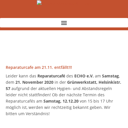
Zum
Inhalt
springen
Reparaturcafe am 21.11. entfällt!!!
Leider kann das
Reparaturcafé
des
ECHO e.V.
am
Samstag
,
dem
21. November 2020
in der
Grünwerkstatt, Helsinkistr.
57
aufgrund der aktuellen Hygien- und Abstandsregeln
leider nicht stattfinden! Ob der nächste Termin des
Reparaturcafés am
Samstag,
12.12.20
von 15 bis 17 Uhr
möglich ist, werden wir rechtzeitig bekannt geben. Wir
bitten um Verständnis!