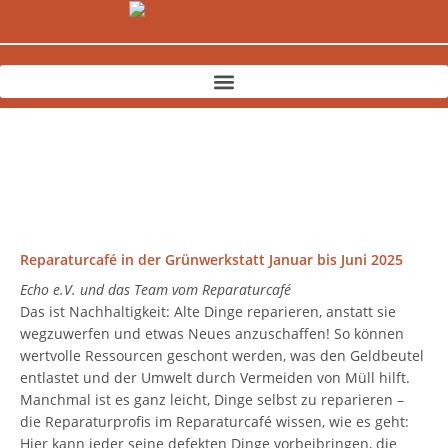
Zum
Inhalt
springen
Reparaturcafé in der Grünwerkstatt Januar bis Juni 2025
Echo e.V. und das Team vom Reparaturcafé
Das ist Nachhaltigkeit: Alte Dinge reparieren, anstatt sie
wegzuwerfen und etwas Neues anzuschaffen! So können
wertvolle Ressourcen geschont werden, was den Geldbeutel
entlastet und der Umwelt durch Vermeiden von Müll hilft.
Manchmal ist es ganz leicht, Dinge selbst zu reparieren –
die Reparaturprofis im Reparaturcafé wissen, wie es geht:
Hier kann jeder seine defekten Dinge vorbeibringen, die