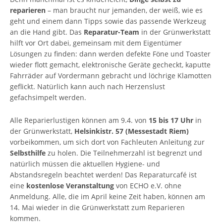
reparieren
– man braucht nur jemanden, der weiß, wie es
geht und einem dann Tipps sowie das passende Werkzeug
an die Hand gibt. Das
Reparatur-Team
in der Grünwerkstatt
hilft vor Ort dabei, gemeinsam mit dem Eigentümer
Lösungen zu finden: dann werden defekte Föne und Toaster
wieder flott gemacht, elektronische Geräte gecheckt, kaputte
Fahrräder auf Vordermann gebracht und löchrige Klamotten
geflickt. Natürlich kann auch nach Herzenslust
gefachsimpelt werden.
Alle Reparierlustigen können am 9.4. von
15 bis 17 Uhr
in
der Grünwerkstatt,
Helsinkistr. 57 (Messestadt Riem)
vorbeikommen, um sich dort von Fachleuten Anleitung zur
Selbsthilfe
zu holen. Die Teilnehmerzahl ist begrenzt und
natürlich müssen die aktuellen Hygiene- und
Abstandsregeln beachtet werden! Das Reparaturcafé ist
eine
kostenlose Veranstaltung
von ECHO e.V. ohne
Anmeldung. Alle, die im April keine Zeit haben, können am
14. Mai wieder in die Grünwerkstatt zum Reparieren
kommen.