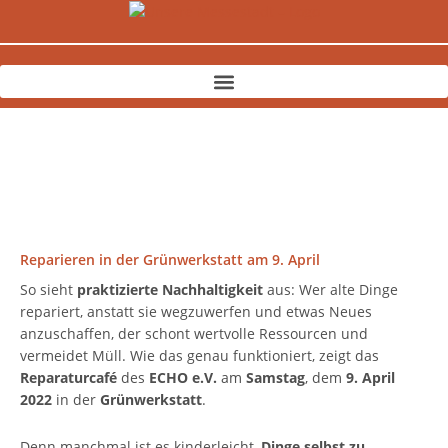
Zum
Inhalt
springen
Reparieren in der Grünwerkstatt am 9. April
So sieht
praktizierte Nachhaltigkeit
aus: Wer alte Dinge
repariert, anstatt sie wegzuwerfen und etwas Neues
anzuschaffen, der schont wertvolle Ressourcen und
vermeidet Müll. Wie das genau funktioniert, zeigt das
Reparaturcafé
des
ECHO e.V.
am
Samstag
, dem
9. April
2022
in der
Grünwerkstatt
.
Denn manchmal ist es kinderleicht,
Dinge selbst zu