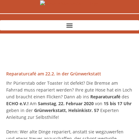
Zum
Inhalt
springen
Reparaturcafé am 22.2. in der Grünwerkstatt
Ihr Pürierstab oder Toaster ist defekt? Die Bremse am
Fahrrad muss repariert werden? Ihre gute Hose hat ein Loch
und braucht einen Flicken? Dann ab ins
Reparaturcafé
des
ECHO e.V.!
Am
Samstag
,
22. Februar 2020
von
15 bis 17 Uhr
geben in der
Grünwerkstatt, Helsinkistr. 57
Experten
Anleitung zur Selbsthilfe!
Denn: Wer alte Dinge repariert, anstatt sie wegzuwerfen
und etwas Neues anzuschaffen, der schont wertvolle