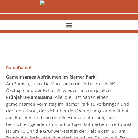
Zum
Inhalt
springen
RamaDama!
Gemeinsames Aufräumen im Riemer Park!
Am Samstag, den 14. März laden der Arbeitskreis AK
Ökologie und der Echo e.V. wieder ein zum großen
Frühjahrs-RamaDama!
Alle, die Lust haben einen
gemeinsamen Vormittag im Riemer Park zu verbringen und
dort den Unrat, der sich über den Winter angesammelt hat
aus Büschen und von den Wiesen zu entfernen, sind
herzlich eingeladen zum tatkräftigen Mitmachen. Treffpunkt
ist um 10 Uhr die Grünwerkstatt in der Helsinkistr. 57, am
Rande des Parks. Arbeitsmaterial wird vor Ort gestellt. Der