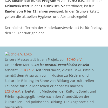
Das
kostenlose Kunst-Programm
von
ECHO e.V.
, das in der
Grünwerkstatt
in der
Helsinkistr. 57
stattfindet, ist für
Kinder von 6 bis 12 Jahren
geeignet. In der Grünwerkstatt
gelten die aktuellen Hygiene- und Abstandsregeln!
Der nächste Termin der Kinderkunstwerkstatt ist für Freitag,
den 11. Februar geplant.
Unsere Messestadt ist ein Projekt von
ECHO e.V.
Unter dem Motto
„Es ist normal, verschieden zu sein“
arbeitet
ECHO e.V.
seit 1990 daran, dieses Bewusstsein
gemäß dem Anspruch von Inklusion zu fördern und
kulturelle Bildung im Sinne von Bildung zur kulturellen
Teilhabe für alle Menschen erlebbar zu machen.
ECHO e.V.
arbeitet mit Methoden der Kultur-, Spiel-, und
Erlebnispädagogik sowie nach den Grundsätzen der
kulturellen und politischen Bildung. Die Angebote sind
barrierefrei.