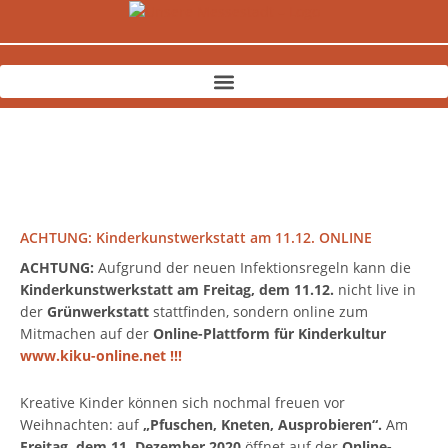
Zum
Inhalt
springen
ACHTUNG: Kinderkunstwerkstatt am 11.12. ONLINE
ACHTUNG:
Aufgrund der neuen Infektionsregeln kann die
Kinderkunstwerkstatt am Freitag, dem 11.12.
nicht live in
der
Grünwerkstatt
stattfinden, sondern online zum
Mitmachen auf der
Online-Plattform für Kinderkultur
www.kiku-online.net !!!
Kreative Kinder können sich nochmal freuen vor
Weihnachten: auf
„Pfuschen, Kneten, Ausprobieren“.
Am
Freitag, dem 11. Dezember 2020
öffnet auf der
Online-