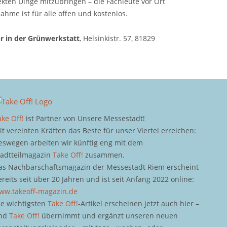
fekten Dinge mitzubringen – die Fachleute vor Ort
hme ist für alle offen und kostenlos.
hr in der Grünwerkstatt
, Helsinkistr. 57, 81829
ake Off!
ist Partner von Unsere Messestadt!
it vereinten Kräften das Beste für unser Viertel erreichen:
eswegen arbeiten wir künftig eng mit dem
tadtteilmagazin
Take Off!
zusammen.
as Nachbarschaftsmagazin der Messestadt Riem erscheint
ereits seit über 20 Jahren und ist seit Anfang 2022 online:
ww.takeoff-magazin.de
ie wichtigsten
Take Off!
-Artikel erscheinen jetzt auch hier –
nd
Take Off!
übernimmt und ergänzt unseren neuen