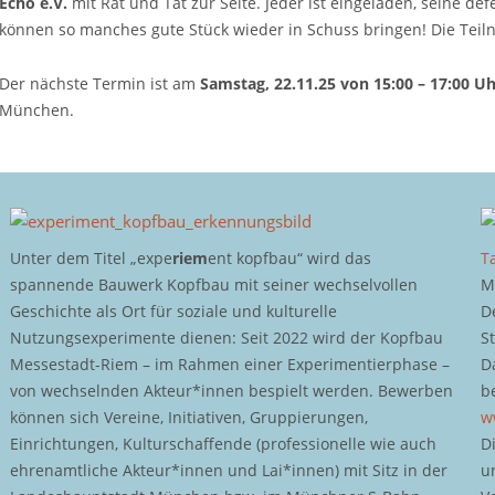
Echo e.V.
mit Rat und Tat zur Seite. Jeder ist eingeladen, seine de
können so manches gute Stück wieder in Schuss bringen! Die Teilna
Der nächste Termin ist am
Samstag, 22.11.25 von 15:00 – 17:00 U
München.
Unter dem Titel „expe
riem
ent kopfbau“ wird das
T
spannende Bauwerk Kopfbau mit seiner wechselvollen
M
Geschichte als Ort für soziale und kulturelle
D
Nutzungsexperimente dienen: Seit 2022 wird der Kopfbau
S
Messestadt-Riem – im Rahmen einer Experimentierphase –
D
von wechselnden Akteur*innen bespielt werden. Bewerben
b
können sich Vereine, Initiativen, Gruppierungen,
w
Einrichtungen, Kulturschaffende (professionelle wie auch
D
ehrenamtliche Akteur*innen und Lai*innen) mit Sitz in der
u