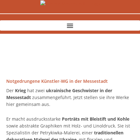
Zum
Inhalt
springen
Notgedrungene Künstler-WG in der Messestadt
Der
Krieg
hat zwei
ukrainische Geschwister in der
Messestadt
zusammengeführt. Jetzt stellen sie ihre Werke
hier gemeinsam aus.
Er macht ausdrucksstarke
Porträts mit Bleistift und Kohle
sowie abstrakte Graphiken mit Holz- und Linoldruck. Sie ist
Spezialistin der Petrykiwka-Malerei, einer
traditionellen
dekorativen Malerei der Ukraine
, mit floralen und