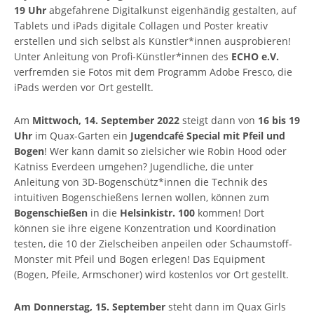
19 Uhr
abgefahrene Digitalkunst eigenhändig gestalten, auf
Tablets und iPads digitale Collagen und Poster kreativ
erstellen und sich selbst als Künstler*innen ausprobieren!
Unter Anleitung von Profi-Künstler*innen des
ECHO e.V.
verfremden sie Fotos mit dem Programm Adobe Fresco, die
iPads werden vor Ort gestellt.
Am
Mittwoch, 14. September 2022
steigt dann von
16 bis 19
Uhr
im Quax-Garten ein
Jugendcafé Special mit Pfeil und
Bogen
! Wer kann damit so zielsicher wie Robin Hood oder
Katniss Everdeen umgehen? Jugendliche, die unter
Anleitung von 3D-Bogenschütz*innen die Technik des
intuitiven Bogenschießens lernen wollen, können zum
Bogenschießen
in die
Helsinkistr. 100
kommen! Dort
können sie ihre eigene Konzentration und Koordination
testen, die 10 der Zielscheiben anpeilen oder Schaumstoff-
Monster mit Pfeil und Bogen erlegen! Das Equipment
(Bogen, Pfeile, Armschoner) wird kostenlos vor Ort gestellt.
Am Donnerstag, 15. September
steht dann im Quax Girls