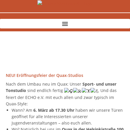
Zum
Inhalt
springen
NEU! Eröffnungsfeier der Quax-Studios
Nach dem Umbau neu im Quax: Unser
Sport- und unser
Tonstudio
sind endlich fertig
Und das
feiert der ECHO e.V. mit euch allen und zwar typisch im
Quax-Style:
Wann? Am
6. März ab 17.30 Uhr
haben wir unsere Türen
geöffnet für alle Interessierten unserer
Jugendveranstaltungen – also euch allen.
Wo? Natürlich bei uns im
Quax in der Helsinkistraße 100