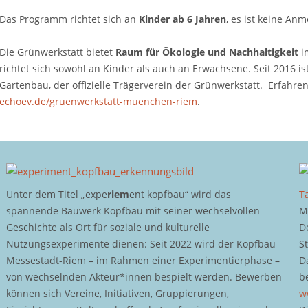
Das Programm richtet sich an
Kinder ab 6 Jahren
, es ist keine An
Die Grünwerkstatt bietet
Raum für Ökologie und Nachhaltigkeit
i
richtet sich sowohl an Kinder als auch an Erwachsene. Seit 2016 ist
Gartenbau, der offizielle Trägerverein der Grünwerkstatt. Erfahr
echoev.de/gruenwerkstatt-muenchen-riem
.
Unter dem Titel „expe
riem
ent kopfbau“ wird das
T
spannende Bauwerk Kopfbau mit seiner wechselvollen
M
Geschichte als Ort für soziale und kulturelle
D
Nutzungsexperimente dienen: Seit 2022 wird der Kopfbau
S
Messestadt-Riem – im Rahmen einer Experimentierphase –
D
von wechselnden Akteur*innen bespielt werden. Bewerben
b
können sich Vereine, Initiativen, Gruppierungen,
w