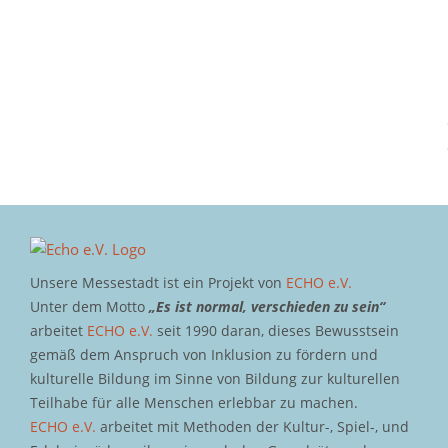
Unsere Messestadt ist ein Projekt von
ECHO e.V.
Unter dem Motto
„Es ist normal, verschieden zu sein“
arbeitet
ECHO e.V.
seit 1990 daran, dieses Bewusstsein
gemäß dem Anspruch von Inklusion zu fördern und
kulturelle Bildung im Sinne von Bildung zur kulturellen
Teilhabe für alle Menschen erlebbar zu machen.
ECHO e.V.
arbeitet mit Methoden der Kultur-, Spiel-, und