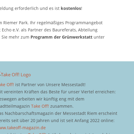
meldung erforderlich und es ist
kostenlos
!
m Riemer Park. Ihr regelmäßiges Programmangebot
 Echo e.V. als Partner des Baureferats, Abteilung
en Sie mehr zum
Programm der Grünwerkstatt
unter
ake Off!
ist Partner von Unsere Messestadt!
it vereinten Kräften das Beste für unser Viertel erreichen:
eswegen arbeiten wir künftig eng mit dem
tadtteilmagazin
Take Off!
zusammen.
as Nachbarschaftsmagazin der Messestadt Riem erscheint
ereits seit über 20 Jahren und ist seit Anfang 2022 online:
ww.takeoff-magazin.de