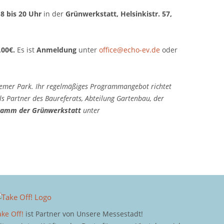
18
bis 20 Uhr
in der
Grünwerkstatt, Helsinkistr. 57,
,00€.
Es ist
Anmeldung
unter
office@echo-ev.de
oder
emer Park. Ihr regelmäßiges Programmangebot richtet
ls Partner des Baureferats, Abteilung Gartenbau, der
ramm der Grünwerkstatt
unter
ake Off!
ist Partner von Unsere Messestadt!