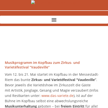
Zum
Inhalt
springen
Musikprogramm im Kopfbau zum Zirkus- und
Varietéfestival “Vaudeville”
Vom 12. bis 21. Mai startet im Kopfbau in der Messestadt-
Riem das bunte
Zirkus- und Varietéfestival “Vaudeville”
.
Bevor jeweils die Varietéshow im Zirkuszelt die Gäste
mit Artistik, Jonglage, Gesang und Magie verzaubert (Infos
und Restkarten unter:
www.das-variete.de
), ist auf der
Bühne im Kopfbau selbst eine abwechslungsreiche
Musikunterhaltung
geboten – bei
freiem Eintritt
für alle!