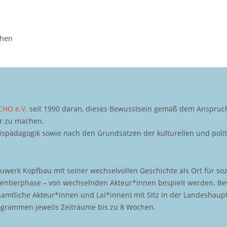
chen
CHO e.V.
seit 1990 daran, dieses Bewusstsein gemäß dem Anspruch 
ar zu machen.
nispädagogik sowie nach den Grundsätzen der kulturellen und polit
werk Kopfbau mit seiner wechselvollen Geschichte als Ort für soz
ntierphase – von wechselnden Akteur*innen bespielt werden. Bewe
enamtliche Akteur*innen und Lai*innen) mit Sitz in der Landesha
rogrammen jeweils Zeiträume bis zu 8 Wochen.