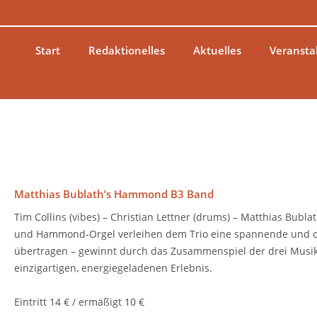
Zum
Inhalt
springen
Start
Redaktionelles
Aktuelles
Veransta
Matthias Bublath’s Hammond B3 Band
Tim Collins (vibes) – Christian Lettner (drums) – Matthias Bubl
und Hammond-Orgel verleihen dem Trio eine spannende und or
übertragen – gewinnt durch das Zusammenspiel der drei Musike
einzigartigen, energiegeladenen Erlebnis.
Eintritt 14 € / ermäßigt 10 €