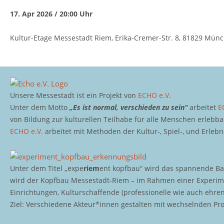
17. Apr 2026 / 20:00 Uhr
Kultur-Etage Messestadt Riem, Erika-Cremer-Str. 8, 81829 Mün
Unsere Messestadt ist ein Projekt von
ECHO e.V.
Unter dem Motto
„Es ist normal, verschieden zu sein“
arbeitet
E
von Bildung zur kulturellen Teilhabe für alle Menschen erlebb
ECHO e.V.
arbeitet mit Methoden der Kultur-, Spiel-, und Erleb
Unter dem Titel „expe
riem
ent kopfbau“ wird das spannende Bau
wird der Kopfbau Messestadt-Riem – im Rahmen einer Experime
Einrichtungen, Kulturschaffende (professionelle wie auch ehr
Ziel: Verschiedene Akteur*innen gestalten mit wechselnden P