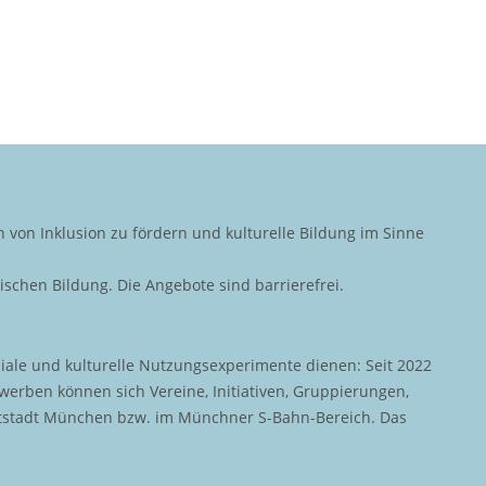
von Inklusion zu fördern und kulturelle Bildung im Sinne
ischen Bildung. Die Angebote sind barrierefrei.
iale und kulturelle Nutzungsexperimente dienen: Seit 2022
rben können sich Vereine, Initiativen, Gruppierungen,
uptstadt München bzw. im Münchner S-Bahn-Bereich. Das