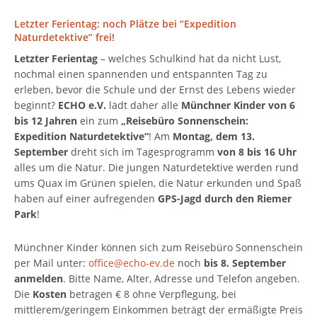
Letzter Ferientag: noch Plätze bei “Expedition
Naturdetektive” frei!
Letzter Ferientag
– welches Schulkind hat da nicht Lust,
nochmal einen spannenden und entspannten Tag zu
erleben, bevor die Schule und der Ernst des Lebens wieder
beginnt?
ECHO e.V.
lädt daher alle
Münchner Kinder von 6
bis 12 Jahren
ein zum
„Reisebüro Sonnenschein:
Expedition Naturdetektive“
! Am
Montag, dem 13.
September
dreht sich im Tagesprogramm
von 8 bis 16 Uhr
alles um die Natur. Die jungen Naturdetektive werden rund
ums Quax im Grünen spielen, die Natur erkunden und Spaß
haben auf einer aufregenden
GPS-Jagd durch den Riemer
Park
!
Münchner Kinder können sich zum Reisebüro Sonnenschein
per Mail unter:
office@echo-ev.de
noch
bis 8. September
anmelden
. Bitte Name, Alter, Adresse und Telefon angeben.
Die
Kosten
betragen € 8 ohne Verpflegung, bei
mittlerem/geringem Einkommen beträgt der ermäßigte Preis