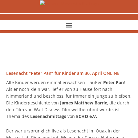
Zum
Inhalt
springen
Lesenacht “Peter Pan” für Kinder am 30. April ONLINE
Alle Kinder werden einmal erwachsen – außer
Peter Pan
!
Als er noch klein war, lief er von zu Hause fort nach
Nimmerland und beschloss, für immer ein Junge zu bleiben.
Die Kindergeschichte von
James Matthew Barrie
, die durch
den Film von Walt Disneys Film weltberühmt wurde, ist
Thema des
Lesenachmittags
von
ECHO e.V.
Der war ursprünglich live als Lesenacht im Quax in der
Messestadt Riem geplant. Wegen der Corona-Notbremse