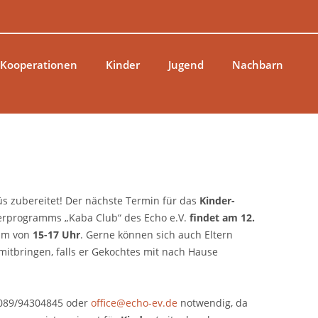
 Kooperationen
Kinder
Jugend
Nachbarn
üs zubereitet! Der nächste Termin für das
Kinder-
erprogramms „Kaba Club“ des Echo e.V.
findet am 12.
sam von
15-17 Uhr
. Gerne können sich auch Eltern
itbringen, falls er Gekochtes mit nach Hause
089/94304845 oder
office@echo-ev.de
notwendig, da