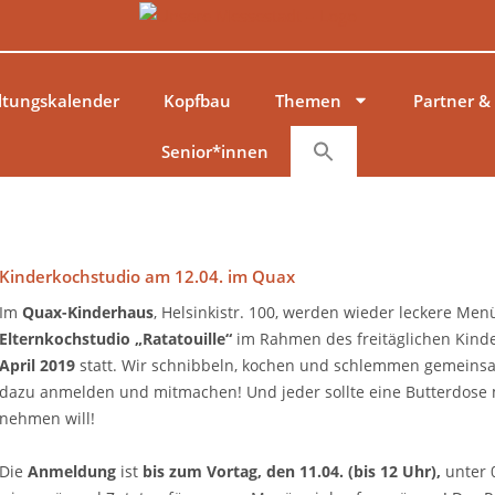
ltungskalender
Kopfbau
Themen
Partner &
Senior*innen
Kinderkochstudio am 12.04. im Quax
Im
Quax-Kinderhaus
, Helsinkistr. 100, werden wieder leckere Men
Elternkochstudio „Ratatouille“
im Rahmen des freitäglichen Kind
April 2019
statt. Wir schnibbeln, kochen und schlemmen gemein
dazu anmelden und mitmachen! Und jeder sollte eine Butterdose m
nehmen will!
Die
Anmeldung
ist
bis zum Vortag, den 11.04. (bis 12 Uhr),
unter 