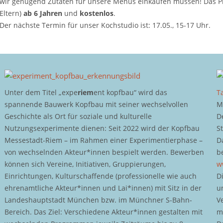
wir genügend Zutaten für unsere Menüs einkaufen müssen! Das P
Eltern)
ab 6 Jahren
und
kostenlos
.
Der nächste Termin für unser Kochstudio ist: 17.05., 15-17 Uhr.
Unter dem Titel „expe
riem
ent kopfbau“ wird das
T
spannende Bauwerk Kopfbau mit seiner wechselvollen
M
Geschichte als Ort für soziale und kulturelle
D
Nutzungsexperimente dienen: Seit 2022 wird der Kopfbau
S
Messestadt-Riem – im Rahmen einer Experimentierphase –
D
von wechselnden Akteur*innen bespielt werden. Bewerben
b
können sich Vereine, Initiativen, Gruppierungen,
w
Einrichtungen, Kulturschaffende (professionelle wie auch
D
ehrenamtliche Akteur*innen und Lai*innen) mit Sitz in der
u
Landeshauptstadt München bzw. im Münchner S-Bahn-
V
Bereich. Das Ziel: Verschiedene Akteur*innen gestalten mit
m