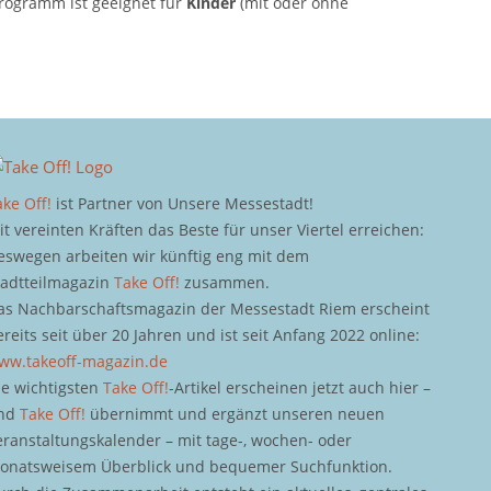
rogramm ist geeignet für
Kinder
(mit oder ohne
ake Off!
ist Partner von Unsere Messestadt!
it vereinten Kräften das Beste für unser Viertel erreichen:
eswegen arbeiten wir künftig eng mit dem
tadtteilmagazin
Take Off!
zusammen.
as Nachbarschaftsmagazin der Messestadt Riem erscheint
ereits seit über 20 Jahren und ist seit Anfang 2022 online:
ww.takeoff-magazin.de
ie wichtigsten
Take Off!
-Artikel erscheinen jetzt auch hier –
nd
Take Off!
übernimmt und ergänzt unseren neuen
eranstaltungskalender – mit tage-, wochen- oder
onatsweisem Überblick und bequemer Suchfunktion.