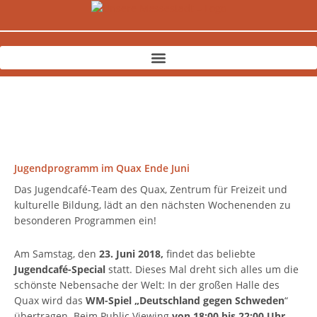
Zum
Inhalt
springen
Jugendprogramm im Quax Ende Juni
Das Jugendcafé-Team des Quax, Zentrum für Freizeit und
kulturelle Bildung, lädt an den nächsten Wochenenden zu
besonderen Programmen ein!
Am Samstag, den
23. Juni 2018,
findet das beliebte
Jugendcafé-Special
statt. Dieses Mal dreht sich alles um die
schönste Nebensache der Welt: In der großen Halle des
Quax wird das
WM-Spiel „Deutschland gegen Schweden
“
übertragen. Beim Public Viewing
von 18:00 bis 22:00 Uhr