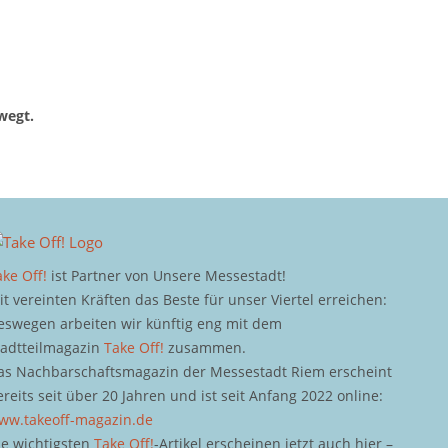
wegt.
ake Off!
ist Partner von Unsere Messestadt!
it vereinten Kräften das Beste für unser Viertel erreichen:
eswegen arbeiten wir künftig eng mit dem
tadtteilmagazin
Take Off!
zusammen.
as Nachbarschaftsmagazin der Messestadt Riem erscheint
ereits seit über 20 Jahren und ist seit Anfang 2022 online:
ww.takeoff-magazin.de
ie wichtigsten
Take Off!
-Artikel erscheinen jetzt auch hier –