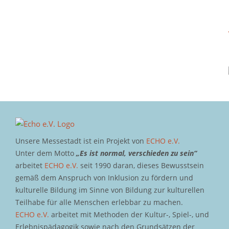
Unsere Messestadt ist ein Projekt von
ECHO e.V.
Unter dem Motto
„Es ist normal, verschieden zu sein“
arbeitet
ECHO e.V.
seit 1990 daran, dieses Bewusstsein
gemäß dem Anspruch von Inklusion zu fördern und
kulturelle Bildung im Sinne von Bildung zur kulturellen
Teilhabe für alle Menschen erlebbar zu machen.
ECHO e.V.
arbeitet mit Methoden der Kultur-, Spiel-, und
Erlebnispädagogik sowie nach den Grundsätzen der