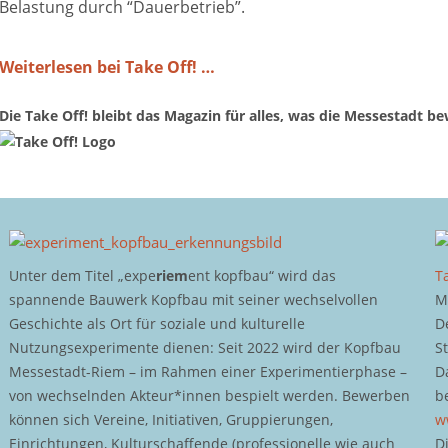
Belastung durch “Dauerbetrieb”.
Weiterlesen bei Take Off!
…
Die Take Off! bleibt das Magazin für alles, was die Messestadt be
Unter dem Titel „expe
riem
ent kopfbau“ wird das
T
spannende Bauwerk Kopfbau mit seiner wechselvollen
M
Geschichte als Ort für soziale und kulturelle
D
Nutzungsexperimente dienen: Seit 2022 wird der Kopfbau
S
Messestadt-Riem – im Rahmen einer Experimentierphase –
D
von wechselnden Akteur*innen bespielt werden. Bewerben
b
können sich Vereine, Initiativen, Gruppierungen,
w
Einrichtungen, Kulturschaffende (professionelle wie auch
D