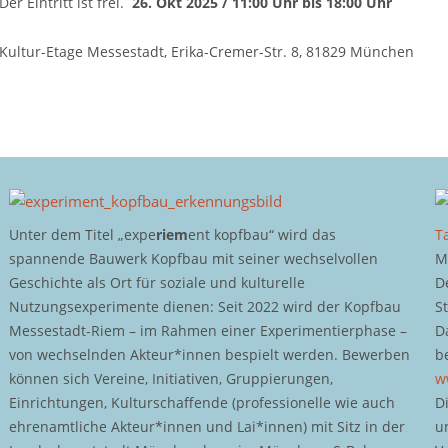
Der Eintritt ist frei.
26. Okt 2025 / 11:00 Uhr bis 18:00 Uhr
Kultur-Etage Messestadt, Erika-Cremer-Str. 8, 81829 München
Unter dem Titel „expe
riem
ent kopfbau“ wird das
T
spannende Bauwerk Kopfbau mit seiner wechselvollen
M
Geschichte als Ort für soziale und kulturelle
D
Nutzungsexperimente dienen: Seit 2022 wird der Kopfbau
S
Messestadt-Riem – im Rahmen einer Experimentierphase –
D
von wechselnden Akteur*innen bespielt werden. Bewerben
b
können sich Vereine, Initiativen, Gruppierungen,
w
Einrichtungen, Kulturschaffende (professionelle wie auch
D
ehrenamtliche Akteur*innen und Lai*innen) mit Sitz in der
u