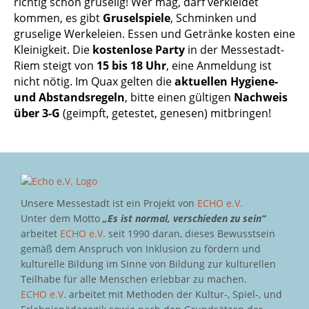
richtig schön gruselig! Wer mag, darf verkleidet
kommen, es gibt
Gruselspiele
, Schminken und
gruselige Werkeleien. Essen und Getränke kosten eine
Kleinigkeit. Die
kostenlose Party
in der Messestadt-
Riem steigt von
15 bis 18 Uhr
, eine Anmeldung ist
nicht nötig. Im Quax gelten die
aktuellen Hygiene-
und Abstandsregeln
, bitte einen gültigen
Nachweis
über 3-G
(geimpft, getestet, genesen) mitbringen!
Unsere Messestadt ist ein Projekt von
ECHO e.V.
Unter dem Motto
„Es ist normal, verschieden zu sein“
arbeitet
ECHO e.V.
seit 1990 daran, dieses Bewusstsein
gemäß dem Anspruch von Inklusion zu fördern und
kulturelle Bildung im Sinne von Bildung zur kulturellen
Teilhabe für alle Menschen erlebbar zu machen.
ECHO e.V.
arbeitet mit Methoden der Kultur-, Spiel-, und