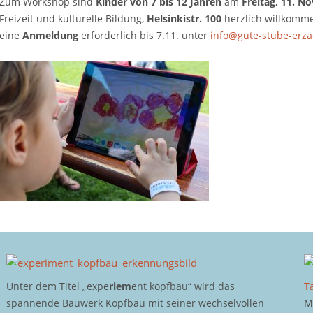
Zum Workshop sind
Kinder von 7 bis 12 Jahren
am
Freitag, 11. N
Freizeit und kulturelle Bildung,
Helsinkistr. 100
herzlich willkommen
eine
Anmeldung
erforderlich bis 7.11. unter
info@gute-stube-erzae
Unter dem Titel „expe
riem
ent kopfbau“ wird das
T
spannende Bauwerk Kopfbau mit seiner wechselvollen
M