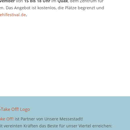
ovember
von
15 bis 18 Uhr
im
Quax
, dem Zentrum für
. Das Angebot ist kostenlos, die Plätze begrenzt und
hlfestival.de
.
ake Off!
ist Partner von Unsere Messestadt!
it vereinten Kräften das Beste für unser Viertel erreichen: