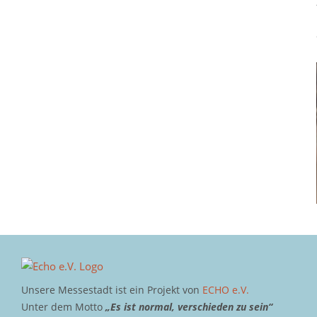
Unsere Messestadt ist ein Projekt von
ECHO e.V.
Unter dem Motto
„Es ist normal, verschieden zu sein“