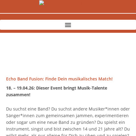
Zum
Inhalt
springen
Echo Band Fusion: Finde Dein musikalisches Match!
18. – 19.04.26: Dieser Event bringt Musik-Talente
zusammen!
Du suchst eine Band? Du suchst andere Musiker*innen oder
Sänger*innen zum gemeinsamen jammen, experimentieren
oder sogar um eine neue Band zu gründen? Du spielst ein
Instrument, singst und bist zwischen 14 und 21 Jahre alt? Du
willst mehr, als nur alleine für Dich zu üben und zu spielen?